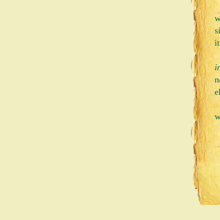
w
s
i
i
n
e
w