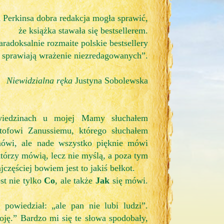
 Perkinsa dobra redakcja mogła sprawić,
że książka stawała się bestsellerem.
aradoksalnie rozmaite polskie bestsellery
sprawiają wrażenie niezredagowanych”.
Niewidzialna ręka
Justyna Sobolewska
wiedzinach u mojej Mamy słuchałem
tofowi Zanussiemu, którego słuchałem
mówi, ale nade wszystko pięknie mówi
którzy mówią, lecz nie myślą, a poza tym
częściej bowiem jest to jakiś bełkot.
st nie tylko
Co
, ale także
Jak
się mówi.
owiedział: „ale pan nie lubi ludzi”.
boję.” Bardzo mi się te słowa spodobały,