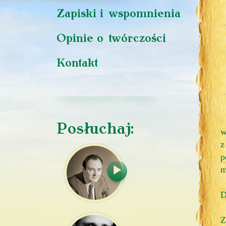
Zapiski i wspomnienia
Opinie o twórczości
Kontakt
Posłuchaj:
w
z
p
m
D
Z