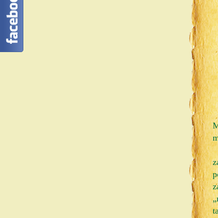
M
m
z
p
z
„
t