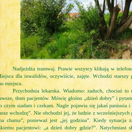
Nadjeżdża tramwaj. Prawie wszyscy klikają w telefo
iejsca dla inwalidów, oczywiście, zajęte. Wchodzi starszy p
u miejsca.
Przychodnia lekarska. Wiadomo: zaduch, chociaż to 
awsze, tłum pacjentów. Mówię głośno „dzień dobry” i pytam: 
o czym siadam i czekam. Nagle pojawia się jakaś paniusia i 
araz wchodzę”. Nie obchodzi jej, że ludzie z wcześniejszych
na chama”, ponieważ jest „jej godzina”. Kiedy sytuacja 
akiemu pacjentowi: „a dzień dobry gdzie?”. Natychmiast sł