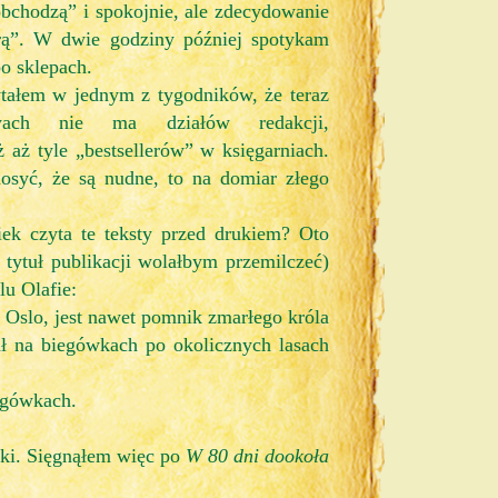
obchodzą” i spokojnie, ale zdecydowanie
rą”. W dwie godziny później spotykam
o sklepach.
ytałem w jednym z tygodników, że teraz
wach nie ma działów redakcji,
ż aż tyle „bestsellerów” w księgarniach.
osyć, że są nudne, to na domiar złego
ek czyta te teksty przed drukiem? Oto
 tytuł publikacji wolałbym przemilczeć)
lu Olafie:
 Oslo, jest nawet pomnik zmarłego króla
ł na biegówkach po okolicznych lasach
egówkach.
jki. Sięgnąłem więc po
W 80 dni dookoła