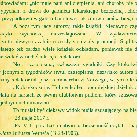
dpowiadam: „nic mnie pani ani cierpienia, ani choroby nie 
ypycham z drzwi do gabinetu lekarskiego bezczelną „cho
ą przypadkowo w galerii handlowej jak zdrowiusieńka biega p
A poza tym jacy autorzy, takie książki. Niedawno cz
siążki wychodzą niezredagowane. W wydawnict
 za to niewyobrażalnie rozrosły się działy promocji. Stąd te
latego też bardzo wiele książek odkładam, ponieważ nie d
ie widać w nich śladu ręki redaktora.
No a czasopisma, zwłaszcza tygodniki. Czy ktokolwi
 jednym z tygodników (tytuł czasopisma, nazwisko autora i
nany redaktor tak pisze o monarchii w Norwegii, w tym o kró
„Kolo skoczni w Holmenkollen, podmiejskiej dzielnicy
lafa na nartach ze swym ulubionym pudlem, który szusowa
 jednym ochroniarzem”.
To musiał być ciekawy widok pudla szusującego na bi
23 maja 2017 r.
Ps. M.L. poradził mi abym na bezsenność czytał… ba
wiata
Juliusza Verne’a (1828-1905).