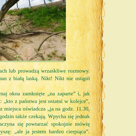
nach lub prowadzą wrzaskliwe rozmowy.
an z białą laską. Nikt! Nikt nie ustąpił
maj okna zamknięte „na zaparte” i, jak
„kto z państwa jest ostatni w kolejce”,
z miejsca oświadcza „ja na godz. 11.30,
 godzin także czekają. Wpycha się jednak
zaczyna się powtarzać spokojnie mówię
yszę: „ale ja jestem bardzo cierpiąca”.