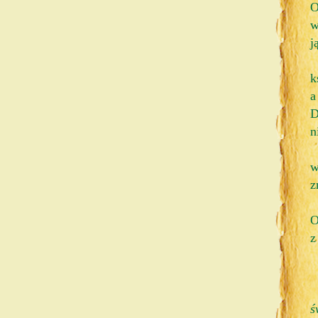
O
w
j
k
a
D
n
w
z
O
z
ś