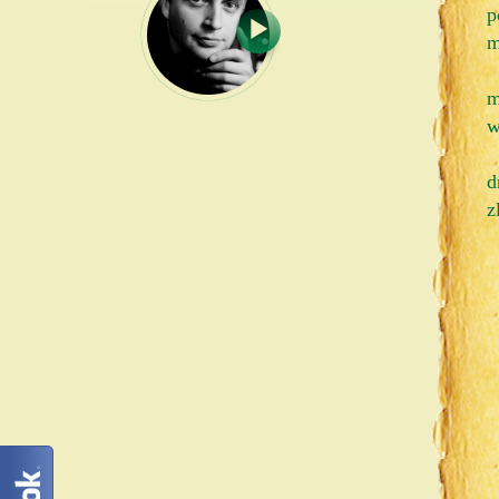
p
m
m
w
d
z