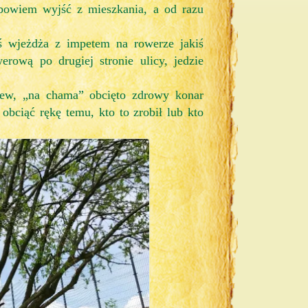
y bowiem wyjść z mieszkania, a od razu
ś wjeżdża z impetem na rowerze jakiś
rową po drugiej stronie ulicy, jedzie
zew, „na chama” obcięto zdrowy konar
bciąć rękę temu, kto to zrobił lub kto