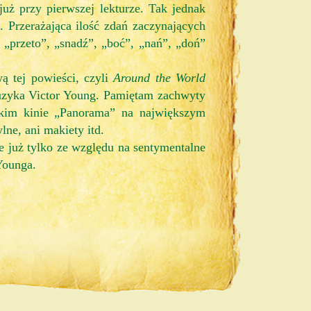
już przy pierwszej lekturze. Tak jednak
 Przerażająca ilość zdań zaczynających
 „przeto”, „snadź”, „boć”, „nań”, „doń”
ą tej powieści, czyli
Around the World
muzyka Victor Young. Pamiętam zachwyty
kim kinie „Panorama” na największym
lne, ani makiety itd.
 już tylko ze względu na sentymentalne
Younga.