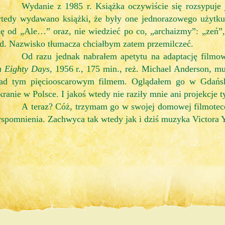
Wydanie z 1985 r. Książka oczywiście się rozsypuje 
tedy wydawano książki, że były one jednorazowego użytku.
ię od „Ale…” oraz, nie wiedzieć po co, „archaizmy”: „zeń”,
td. Nazwisko tłumacza chciałbym zatem przemilczeć.
Od razu jednak nabrałem apetytu na adaptację filmow
n Eighty Days
, 1956 r., 175 min., reż. Michael Anderson, 
ad tym pięciooscarowym filmem. Oglądałem go w Gdańs
kranie w Polsce. I jakoś wtedy nie raziły mnie ani projekcje ty
A teraz? Cóż, trzymam go w swojej domowej filmotece
spomnienia. Zachwyca tak wtedy jak i dziś muzyka Victora 