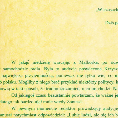
„W czasach
Dziś p
W jakąś niedzielę wracając z Malborka, po od
 samochodzie radia. Była to audycja poświęcona Krzysz
 największą przyjemnością, ponieważ nie tylko wie, co 
o polsku. Mogliby z niego brać przykład niektórzy politycy, 
ówią w taki sposób, że trudno zrozumieć, o co im chodzi. Naj
Od jakiegoś czasu bezustannie powtarzam, że ważne je
latego tak bardzo ujął mnie wtedy Zanussi.
W pewnym momencie redaktor prowadzący audycję p
anussi natychmiast odpowiedział: „Lubię ludzi, ale się ich 