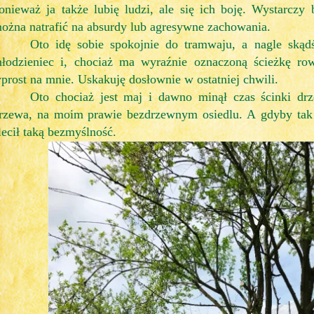
onieważ ja także lubię ludzi, ale się ich boję. Wystarcz
ożna natrafić na absurdy lub agresywne zachowania.
Oto idę sobie spokojnie do tramwaju, a nagle skąd
łodzieniec i, chociaż ma wyraźnie oznaczoną ścieżkę rowe
prost na mnie. Uskakuję dosłownie w ostatniej chwili.
Oto chociaż jest maj i dawno minął czas ścinki dr
rzewa, na moim prawie bezdrzewnym osiedlu. A gdyby tak o
lecił taką bezmyślność.